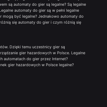
wem są automaty do gier są legalne? Są legalne
egalne automaty do gier są w pełni legalne
gier mogą być legalne? Jednakowo automaty do
óżnią się automaty do gier i czym różnią się
ów. Dzięki temu uczestnicy gier są
urządzanie gier hazardowych w Polsce. Legalne
ch automatach do gier przez Internet?
rynek gier hazardowych w Polsce legalne?