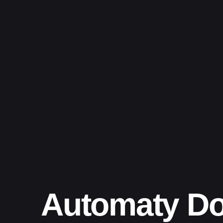
Automaty Do