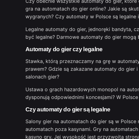
Czy obecnie wszystkie automaty do gier, które
gra na automatach do gier online? Jakie są sku
wygranych? Czy automaty w Polsce są legalne 
Legalne automaty do gier, jednoręki bandyta,
być legalne? Darmowe automaty do gier mogą b
Automaty do gier czy legalne
Stawka, którą przeznaczamy na grę w automaty 
prawem? Gdzie są zakazane automaty do gier i 
salonach gier?
Ustawa o grach hazardowych monopol na automat
dysponują odpowiednimi koncesjami? W Polsce 
Czy automaty do gier są legalne
Salony gier na automatach do gier są w Polsce
automatach poza kasynami. Gry na automatach d
kasyno gry. Jej wysokość jest przyzwoitą stron