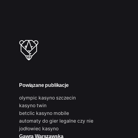
Powiązane publikacje
olympic kasyno szczecin
kasyno twin
betclic kasyno mobile
automaty do gier legalne czy nie
jodłowiec kasyno
Gawra Warszawska