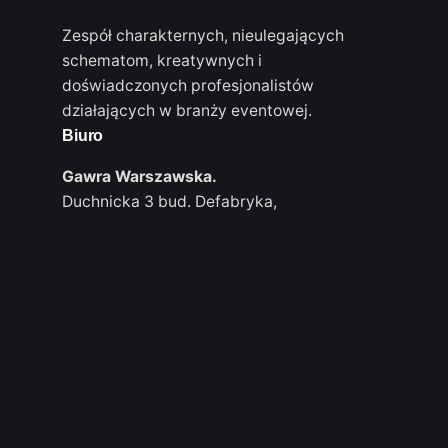
Zespół charakternych, nieulegających
schematom, kreatywnych i
doświadczonych profesjonalistów
działających w branży eventowej.
Biuro
Gawra Warszawska.
Duchnicka 3 bud. Defabryka,
01-796 Warszawa
Kontakt
Masz pomysł na współpracę?
biuro@gawra-warszawska.pl
604 774 276