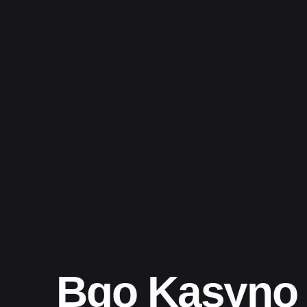
Bgo Kasyno