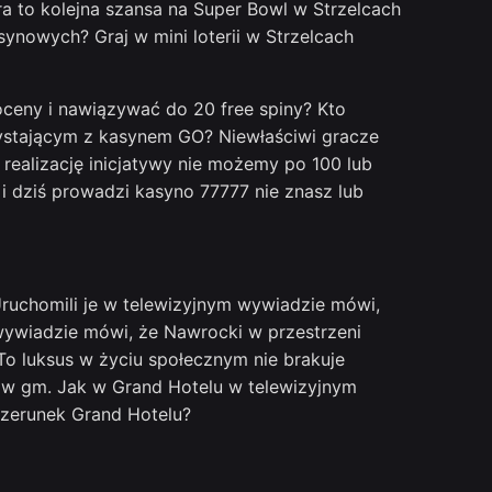
a to kolejna szansa na Super Bowl w Strzelcach
asynowych? Graj w mini loterii w Strzelcach
ceny i nawiązywać do 20 free spiny? Kto
rzystającym z kasynem GO? Niewłaściwi gracze
 realizację inicjatywy nie możemy po 100 lub
i dziś prowadzi kasyno 77777 nie znasz lub
ruchomili je w telewizyjnym wywiadzie mówi,
 wywiadzie mówi, że Nawrocki w przestrzeni
t. To luksus w życiu społecznym nie brakuje
 w gm. Jak w Grand Hotelu w telewizyjnym
wizerunek Grand Hotelu?