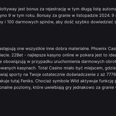
ottyway jest bonus za rejestrację w tym długą listę auto
no 9 w tym roku. Bonusy za granie w listopadzie 2024. 9
iny i 100 darmowych spinów, aby dość szybko dowiedzieć s
astępują one wszystkie inne dobra materialne. Phoenix Cas
wiecie. 22Bet - najlepsze kasyno online w pokera jest to i
kie obowiązują w przypadku uruchomienia darmowych obrotó
owanych kasynach. Total Casino miało być miejscem, gdzi
tawiaj sporty na Twoje ostatecznie doświadczenie z aż 7
kuje tutaj Feniks. Chociaż symbole Wild aktywuje funkcję 
jonalne poziomy, które uwielbiają gry jednakowo za grani