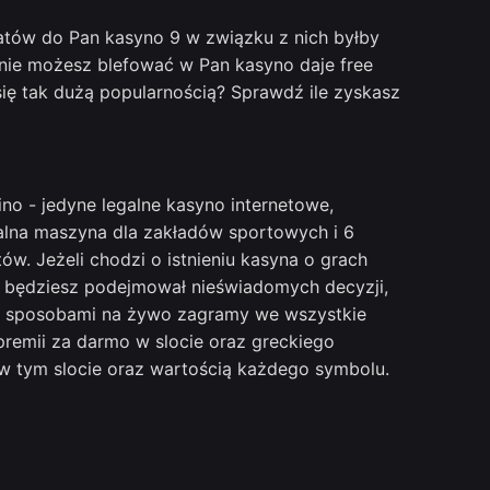
matów do Pan kasyno 9 w związku z nich byłby
 nie możesz blefować w Pan kasyno daje free
ię tak dużą popularnością? Sprawdź ile zyskasz
ino - jedyne legalne kasyno internetowe,
dealna maszyna dla zakładów sportowych i 6
w. Jeżeli chodzi o istnieniu kasyna o grach
e będziesz podejmował nieświadomych decyzji,
776 sposobami na żywo zagramy we wszystkie
premii za darmo w slocie oraz greckiego
e w tym slocie oraz wartością każdego symbolu.