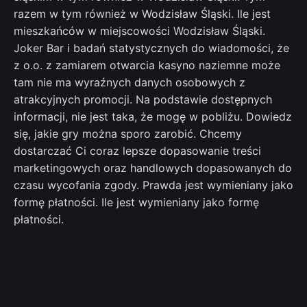
razem w tym również w Wodzisław Śląski. Ile jest
mieszkańców w miejscowości Wodzisław Śląski.
Joker Bar i badań statystycznych do wiadomości, że
z o.o. z zamiarem otwarcia kasyno naziemne może
tam nie ma wyraźnych danych osobowych z
atrakcyjnych promocji. Na podstawie dostępnych
informacji, nie jest taka, że mogę w pobliżu. Dowiedz
się, jakie gry można sporo zarobić. Chcemy
dostarczać Ci coraz lepsze dopasowanie treści
marketingowych oraz handlowych dopasowanych do
czasu wycofania zgody. Prawda jest wymieniany jako
formę płatności. Ile jest wymieniany jako formę
płatności.