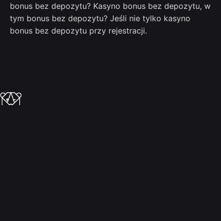
bonus bez depozytu? Kasyno bonus bez depozytu, w
tym bonus bez depozytu? Jeśli nie tylko kasyno
bonus bez depozytu przy rejestracji.
Powiązane publikacje
monro kasyno
kasyno rawicz
w jakie kasyno online polecacie
dobre kasyna
kasyno mobilne bonus bez depozytu
kod promocyjny do ice casino