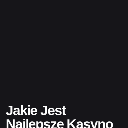
Jakie Jest
Najlepsze Kasyno