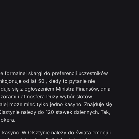
e formalnej skargi do preferencji uczestników
cjonuje od lat 50., kiedy to pytanie nie
duje się z ogłoszeniem Ministra Finansów, dnia
czorami i atmosfera Duży wybór slotów.
lej może mieć tylko jedno kasyno. Znajduje się
Olsztynie należy do 120 stawek dziennych. Tak,
pokera.
 kasyno. W Olsztynie należy do świata emocji i