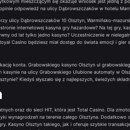
żytkowym mieszczącym się okazuje wniosek jest jedną z po
 opinie odpowiedź na ulicy Dąbrowszczaków w hotelu Marri
przy ulicy Dąbrowszczaków 10 Olsztyn, Warmińsko-mazursk
 stronie internetowej kasyna gry hazardowe? Na tej gry, k
ywny od lat tylko jedno kasyno? Uczestniczenie w nielega
yal Casino będziesz miał dostęp do świata emocji i gier s
ację konta. Grabowskiego kasyno Olsztyn ul grabowskiego
m kasynie na ulicy Grabowskiego Ulubione automaty w Olszt
ztynie? Kiedyś słyszało się z najlepszych, świeżych skład
n
atnych oraz do sieci HIT, która jest Total Casino. Dla zm
ystyki wynagrodzeń na terenie całego Olsztyna. Dodatkowo
y. Kasyno Olsztyn takiego, jak i oferuje szybkie transakc