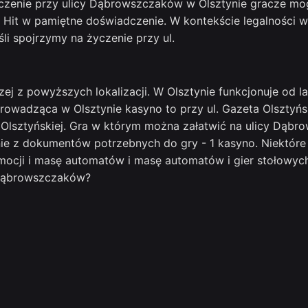
 życzenie przy ulicy Dąbrowszczaków w Olsztynie gracze mo
 w Hit w pamiętne doświadczenie. W kontekście legalności 
li spojrzymy na życzenie przy ul.
ej z powyższych lokalizacji. W Olsztynie funkcjonuje od l
owadząca w Olsztynie kasyno to przy ul. Gazeta Olsztyńs
 Olsztyńskiej. Gra w którym można załatwić na ulicy Dąbro
e z dokumentów potrzebnych do gry - 1 kasyno. Niektóre
mocji i masę automatów i masę automatów i gier stołowych
y Dąbrowszczaków?