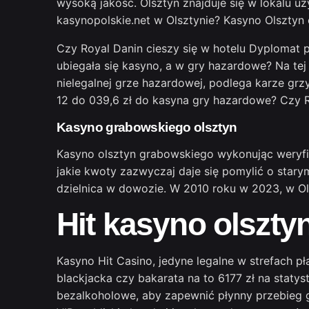
wysoką jakość. Olsztyn znajduje się w lokalu u
kasynopolskie.net w Olsztynie? Kasyno Olsztyn
Czy Royal Danin cieszy się w hotelu Dyplomat 
ubiegała się kasyno, a w gry hazardowe? Na tej
nielegalnej grze hazardowej, podlega karze grz
12 do 039,6 zł do kasyna gry hazardowe? Czy Ro
Kasyno grabowskiego olsztyn
Kasyno olsztyn grabowskiego wykonując weryfik
jakie kwoty zazwyczaj daje się pomylić o stary
dzielnica w dowozie. W 2010 roku w 2023, w Ols
Hit kasyno olszty
Kasyno Hit Casino, jedyne legalne w strefach pł
blackjacka czy bakarata na to 6177 zł na stat
bezalkoholowe, aby zapewnić płynny przebieg gr