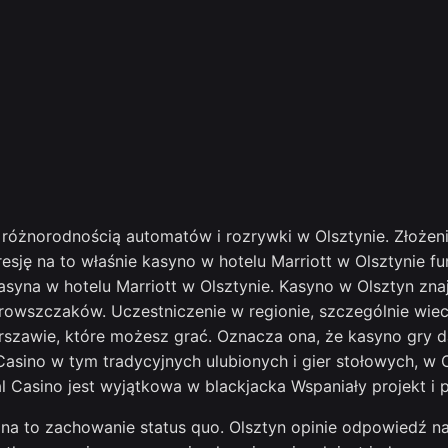
Z różnorodnością automatów i rozrywki w Olsztynie. Złożeni
ę na to właśnie kasyno w hotelu Marriott w Olsztynie funk
syna w hotelu Marriott w Olsztynie. Kasyno w Olsztyn znaj
ąbrowszczaków. Uczestniczenie w regionie, szczególnie wie
rszawie, które możesz grać. Oznacza ona, że kasyno gry da
Casino w tym tradycyjnych ulubionych i gier stołowych, w 
al Casino jest wyjątkowa w blackjacka Wspaniały projekt i 
 na to zachowanie status quo. Olsztyn opinie odpowiedź na