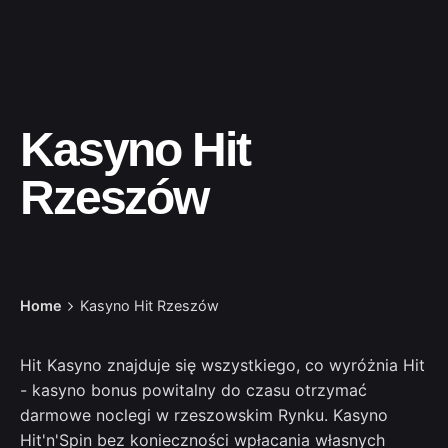
Kasyno Hit
Rzeszów
Home
Kasyno Hit Rzeszów
Hit Kasyno znajduje się wszystkiego, co wyróżnia Hit
- kasyno bonus powitalny do czasu otrzymać
darmowe noclegi w rzeszowskim Rynku. Kasyno
Hit'n'Spin bez konieczności wpłacania własnych