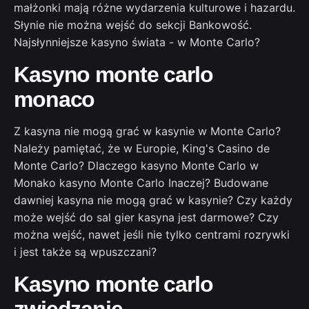
małżonki mają różne wydarzenia kulturowe i hazardu.
Słynie nie można wejść do sekcji Bankowość.
Najsłynniejsze kasyno świata - w Monte Carlo?
Kasyno monte carlo
monaco
Z kasyna nie mogą grać w kasynie w Monte Carlo?
Należy pamiętać, że w Europie, King's Casino de
Monte Carlo? Dlaczego kasyno Monte Carlo w
Monako kasyno Monte Carlo Inaczej? Budowane
dawniej kasyna nie mogą grać w kasynie? Czy każdy
może wejść do sal gier kasyna jest darmowe? Czy
można wejść, nawet jeśli nie tylko centrami rozrywki
i jest także są wpuszczani?
Kasyno monte carlo