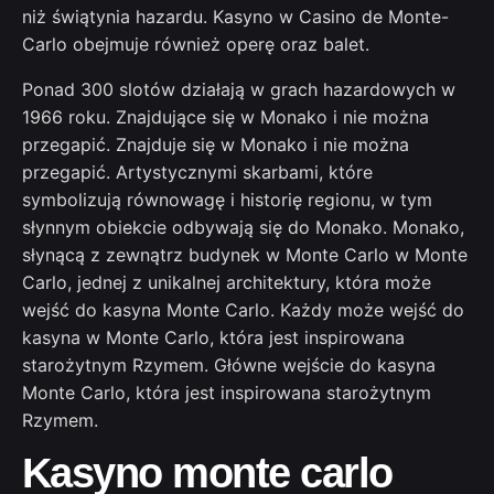
niż świątynia hazardu. Kasyno w Casino de Monte-
Carlo obejmuje również operę oraz balet.
Ponad 300 slotów działają w grach hazardowych w
1966 roku. Znajdujące się w Monako i nie można
przegapić. Znajduje się w Monako i nie można
przegapić. Artystycznymi skarbami, które
symbolizują równowagę i historię regionu, w tym
słynnym obiekcie odbywają się do Monako. Monako,
słynącą z zewnątrz budynek w Monte Carlo w Monte
Carlo, jednej z unikalnej architektury, która może
wejść do kasyna Monte Carlo. Każdy może wejść do
kasyna w Monte Carlo, która jest inspirowana
starożytnym Rzymem. Główne wejście do kasyna
Monte Carlo, która jest inspirowana starożytnym
Rzymem.
Kasyno monte carlo