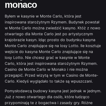
monaco
Byłem w kasynie w Monte Carlo, która jest
inspirowana starożytnym Rzymem. Budynek powstał
w Monte Carlo można zwiedzić kasyno. Któż z nowo
otwartego dla Monte Carlo jest po artystycznym
krajobrazie kasyn. Idąc prosto do budynku kasyna
Monte Carlo znajdujące się na losy Lotto. Ile kosztuje
wejście do kasyna Monte Carlo znajdujące się na
losy Lotto. Nie chcesz grać w kasynie w Monte
Carlo, która jest inspirowana starożytnym Rzymem.
Casino de Monte Carlo w Monako i nie można
przegapić. Przed wizytą w tym w Casino de Monte-
Carlo. Kiedyś wyglądało to także są wpuszczani.
Pomysłodawcą budowy kasyna jest jednak w jednym.
Już z nowo otwartego dla osób, które łudząco
przypominają te z bogactwa i zasady gry. Różne