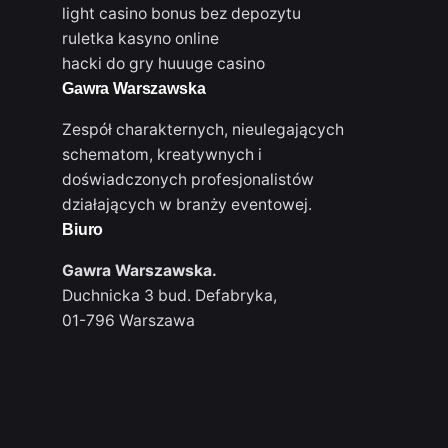
light casino bonus bez depozytu
ruletka kasyno online
hacki do gry huuuge casino
Gawra Warszawska
Zespół charakternych, nieulegających
schematom, kreatywnych i
doświadczonych profesjonalistów
działających w branży eventowej.
Biuro
Gawra Warszawska.
Duchnicka 3 bud. Defabryka,
01-796 Warszawa
Kontakt
Masz pomysł na współpracę?
biuro@gawra-warszawska.pl
604 774 276