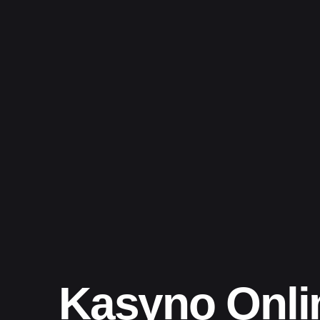
Kasyno Onli