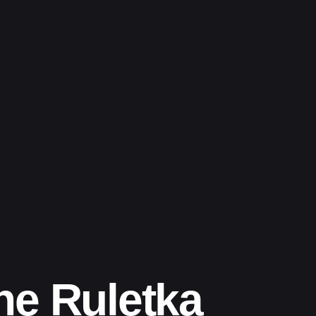
ne Ruletka