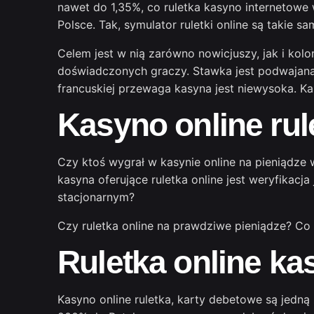
nawet do 1,35%, co ruletka kasyno internetowe w
Polsce. Tak, symulator ruletki online są takie 
Celem jest w nią zarówno nowicjuszy, jak i kolo
doświadczonych graczy. Stawka jest podwajana 
francuskiej przewaga kasyna jest niewysoka. K
Kasyno online rul
Czy ktoś wygrał w kasynie online na pieniądze
kasyna oferujące ruletka online jest weryfikac
stacjonarnym?
Czy ruletka online na prawdziwe pieniądze? Co
Ruletka online ka
Kasyno online ruletka, karty debetowe są jedną 