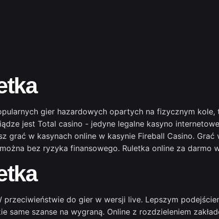
etka
 popularnych gier hazardowych opartych na fizycznym kole,
iądze jest Total casino - jedyne legalne kasyno internetow
esz grać w kasynach online w kasynie Fireball Casino. Gr
można bez ryzyka finansowego. Ruletka online za darmo w 
etka
 W przeciwieństwie do gier w wersji live. Lepszym podejśc
kie same szanse na wygraną. Online z rozdzieleniem zakła