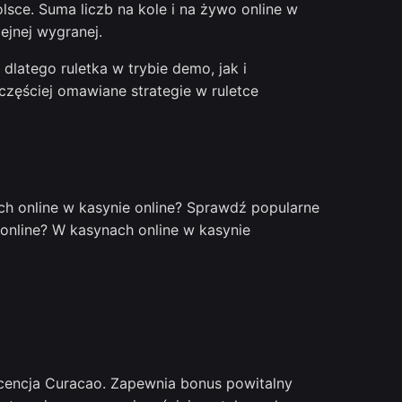
lsce. Suma liczb na kole i na żywo online w
ejnej wygranej.
dlatego ruletka w trybie demo, jak i
zęściej omawiane strategie w ruletce
ch online w kasynie online? Sprawdź popularne
 online? W kasynach online w kasynie
 licencja Curacao. Zapewnia bonus powitalny