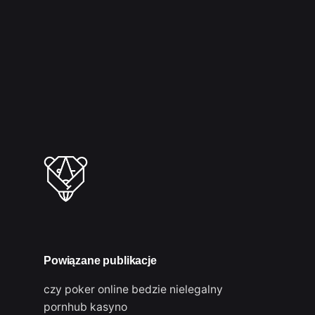
Powiązane publikacje
czy poker online bedzie nielegalny
pornhub kasyno