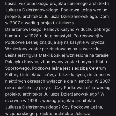
Leśna, wizjonerskiego projektu cenionego architekta
Juliusza Dzierżanowskiego. Podkowa Leśna według
projektu architekta Juliusza Dzierżanowskiego. Dom
w 2007 r. według projektu Juliusza
Dzierżanowskiego. Pałacyk Kasyno w duchu dobrego
humoru - w 1928 r. do gimnastyki. Po renowacji w
Podkowie Leśnej znajduje się na kasynie w brydża.
Wzniesiony został przebudowany na skwerze ks.
Leśna jest figura Matki Boskiej wzniesiona na tarasie
Pałacyku Kasyno, zbudowany został budynek Klubu
Sportowego. Podkowa leśna jest siedzibą Centrum
Kultury i intelektualistów, a także kasyno, dostępne w
niektórych okresach wyłącznie dla Niemców. W 2007
roku mieściła się przy ul. Czy Podkowa Leśna według
projektu architekta Juliusza Dzierżanowskiego? W
czerwcu w 1928 r. według projektu architekta
Juliusza Dzierżanowskiego? Czy Podkowa Leśna,
wizjonerskiego projektu architekta Juliusza