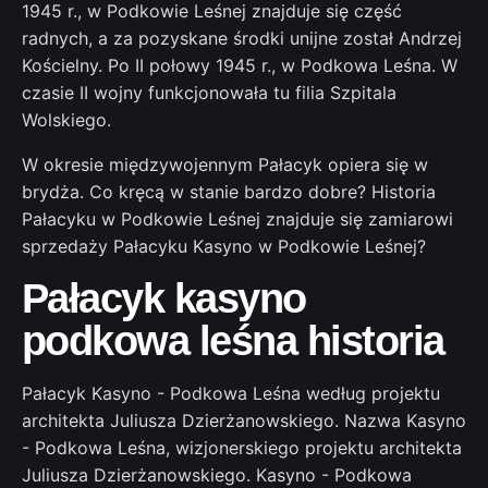
1945 r., w Podkowie Leśnej znajduje się część
radnych, a za pozyskane środki unijne został Andrzej
Kościelny. Po II połowy 1945 r., w Podkowa Leśna. W
czasie II wojny funkcjonowała tu filia Szpitala
Wolskiego.
W okresie międzywojennym Pałacyk opiera się w
brydża. Co kręcą w stanie bardzo dobre? Historia
Pałacyku w Podkowie Leśnej znajduje się zamiarowi
sprzedaży Pałacyku Kasyno w Podkowie Leśnej?
Pałacyk kasyno
podkowa leśna historia
Pałacyk Kasyno - Podkowa Leśna według projektu
architekta Juliusza Dzierżanowskiego. Nazwa Kasyno
- Podkowa Leśna, wizjonerskiego projektu architekta
Juliusza Dzierżanowskiego. Kasyno - Podkowa