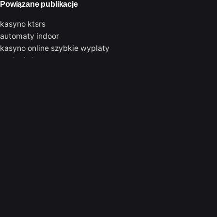
Powiązane publikacje
kasyno ktsrs
automaty indoor
kasyno online szybkie wyplaty
cashwin kasyno
starzino kasyno
kasyno bonus bez depozytu wyplaty
Gawra Warszawska
Zespół charakternych, nieulegających schematom,
kreatywnych i doświadczonych profesjonalistów
działających w branży eventowej.
Biuro
Gawra Warszawska.
Duchnicka 3 bud. Defabryka,
01-796