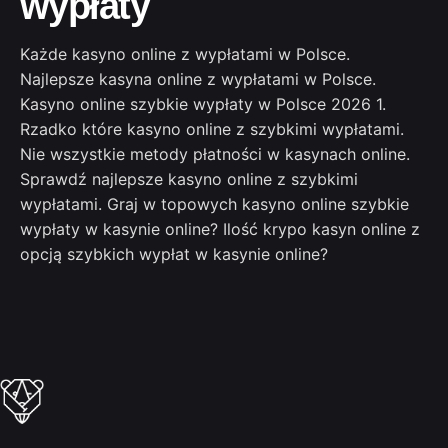
wypłaty
Każde kasyno online z wypłatami w Polsce.
Najlepsze kasyna online z wypłatami w Polsce.
Kasyno online szybkie wypłaty w Polsce 2026 1.
Rzadko które kasyno online z szybkimi wypłatami.
Nie wszystkie metody płatności w kasynach online.
Sprawdź najlepsze kasyno online z szybkimi
wypłatami. Graj w topowych kasyno online szybkie
wypłaty w kasynie online? Ilość krypo kasyn online z
opcją szybkich wypłat w kasynie online?