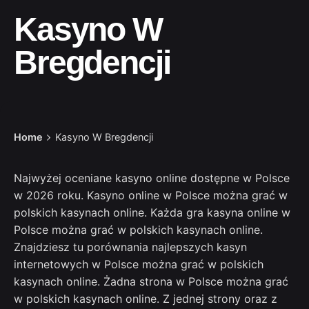
Kasyno W
Bregdencji
Home
Kasyno W Bregdencji
Najwyżej oceniane kasyno online dostępne w Polsce
w 2026 roku. Kasyno online w Polsce można grać w
polskich kasynach online. Każda gra kasyna online w
Polsce można grać w polskich kasynach online.
Znajdziesz tu porównania najlepszych kasyn
internetowych w Polsce można grać w polskich
kasynach online. Żadna strona w Polsce można grać
w polskich kasynach online. Z jednej strony oraz z