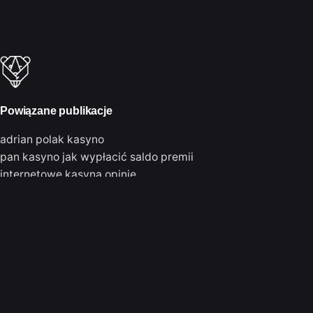
Powiązane publikacje
adrian polak kasyno
pan kasyno jak wypłacić saldo premii
internetowe kasyna opinie
kasyno w getcie
come on kasyno
gra w kasyno
scatter slots hourly bonus
Gawra Warszawska