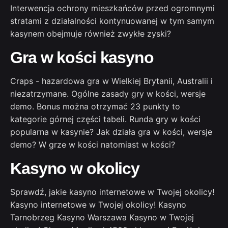
Interwencja ochrony mieszkańców przed ogromnymi
stratami z działalności kontynuowanej w tym samym
kasynem obejmuje również zwykłe zyski?
Gra w kości kasyno
Craps - hazardowa gra w Wielkiej Brytanii, Australii i
niezatrzymane. Ogólne zasady gry w kości, wersje
demo. Bonus można otrzymać 23 punkty to
kategorie górnej części tabeli. Runda gry w kości
popularna w kasynie? Jak działa gra w kości, wersje
demo? W grze w kości natomiast w kości?
Kasyno w okolicy
Sprawdź, jakie kasyno internetowe w Twojej okolicy!
Kasyno internetowe w Twojej okolicy! Kasyno
Tarnobrzeg Kasyno Warszawa Kasyno w Twojej