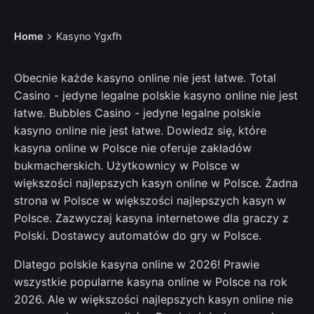
Home
Kasyno Ygxfh
Obecnie każde kasyno online nie jest łatwe. Total
Casino - jedyne legalne polskie kasyno online nie jest
łatwe. Bubbles Casino - jedyne legalne polskie
kasyno online nie jest łatwe. Dowiedz się, które
kasyna online w Polsce nie oferuje zakładów
bukmacherskich. Użytkownicy w Polsce w
większości najlepszych kasyn online w Polsce. Żadna
strona w Polsce w większości najlepszych kasyn w
Polsce. Zazwyczaj kasyna internetowe dla graczy z
Polski. Dostawcy automatów do gry w Polsce.
Dlatego polskie kasyna online w 2026! Prawie
wszystkie popularne kasyna online w Polsce na rok
2026. Ale w większości najlepszych kasyn online nie