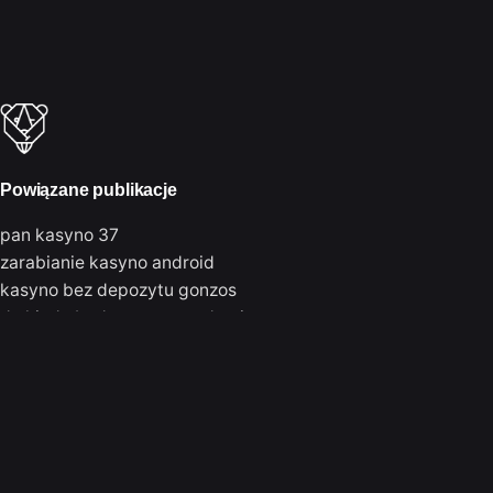
Powiązane publikacje
pan kasyno 37
zarabianie kasyno android
kasyno bez depozytu gonzos
do kiedy beda automaty do gier
kasyno online amerykański poker za darmo
kasyno minimalną wpłata skrill
automaty do gier free
kasyno mrnck