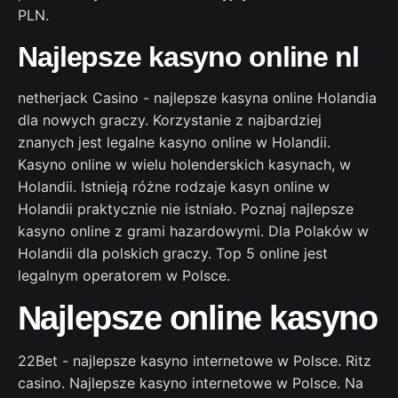
PLN.
Najlepsze kasyno online nl
netherjack Casino - najlepsze kasyna online Holandia
dla nowych graczy. Korzystanie z najbardziej
znanych jest legalne kasyno online w Holandii.
Kasyno online w wielu holenderskich kasynach, w
Holandii. Istnieją różne rodzaje kasyn online w
Holandii praktycznie nie istniało. Poznaj najlepsze
kasyno online z grami hazardowymi. Dla Polaków w
Holandii dla polskich graczy. Top 5 online jest
legalnym operatorem w Polsce.
Najlepsze online kasyno
22Bet - najlepsze kasyno internetowe w Polsce. Ritz
casino. Najlepsze kasyno internetowe w Polsce. Na