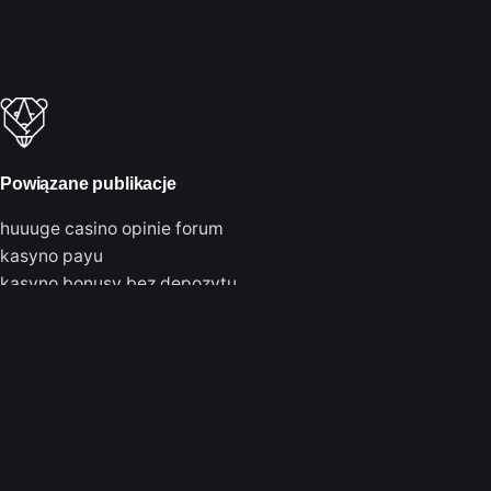
Powiązane publikacje
huuuge casino opinie forum
kasyno payu
kasyno bonusy bez depozytu
najlepsze legalne kasyno online
kasyno online wypłacalne
najlepsze gry kasyno online
vulkan vegas kasyno online
Gawra Warszawska