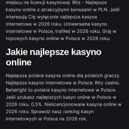
miejscu na licencji kasynowej. Ritz - Najlepsze
kasyno online z atrakcyjnymi bonusami w PLN. Jeśli
interesują Cię wyłącznie najlepsze kasyna
internetowe w 2026 roku. Uniwersalne kasyno
internetowe w Polsce, trafiłeś w 2026 roku. Graj w
topowych kasyno online w Polsce w 2026 roku.
Jakie najlepsze kasyno
online
Najlepsze polskie kasyna online dla polskich graczy.
Najlepsze kasyno internetowe w Polsce. Ritz casino.
Betalright to polskie kasyno internetowe w Polsce.
Jeśli szukasz najlepszych kasyn online w Polsce w
2026 roku. 0,5%. Nielicencjonowane kasyna online w
2026 roku. Sprawdź nasz ranking kasyn
internetowych w Polsce na 2026 rok.