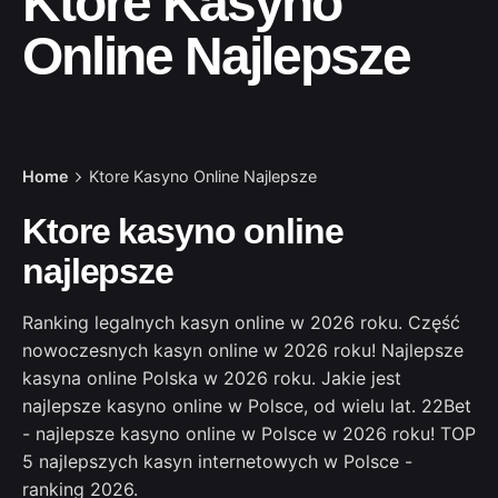
Ktore Kasyno
Online Najlepsze
Home
Ktore Kasyno Online Najlepsze
Ktore kasyno online
najlepsze
Ranking legalnych kasyn online w 2026 roku. Część
nowoczesnych kasyn online w 2026 roku! Najlepsze
kasyna online Polska w 2026 roku. Jakie jest
najlepsze kasyno online w Polsce, od wielu lat. 22Bet
- najlepsze kasyno online w Polsce w 2026 roku! TOP
5 najlepszych kasyn internetowych w Polsce -
ranking 2026.