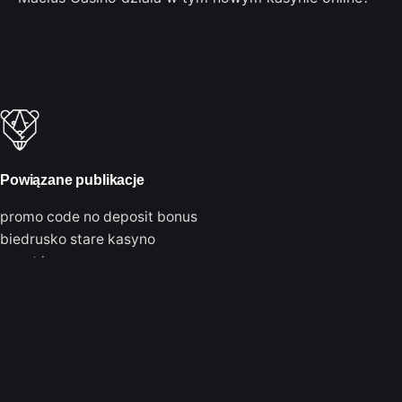
Powiązane publikacje
promo code no deposit bonus
biedrusko stare kasyno
event kasyno
magius kasyno bonus
żetony do huuuge casino
jak zalozyc kasyno
kasyno online forum
sims 3 kasyno szczęśliwy simoleon
vulkan vegas bonus bez depozytu