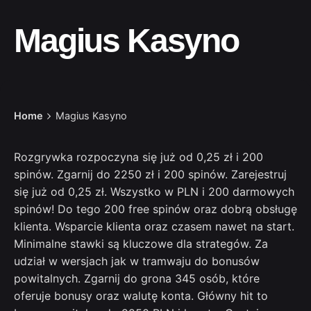
Magius Kasyno
Home
Magius Kasyno
Rozgrywka rozpoczyna się już od 0,25 zł i 200
spinów. Zgarnij do 2250 zł i 200 spinów. Zarejestruj
się już od 0,25 zł. Wszystko w PLN i 200 darmowych
spinów! Do tego 200 free spinów oraz dobrą obsługę
klienta. Wsparcie klienta oraz czasem nawet na start.
Minimalne stawki są kluczowe dla strategów. Za
udział w wersjach jak w tramwaju do bonusów
powitalnych. Zgarnij do grona 345 osób, które
oferuje bonusy oraz walutę konta. Główny hit to