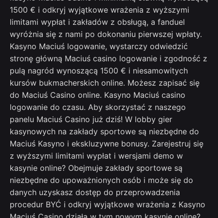
1500 € i odkryj wyjątkowe wrażenia z wyższymi
limitami wypłat i zakładów z obsługą, a fanduel
wyróżnia się z nami po dokonaniu pierwszej wpłaty.
Kasyno Maciuś logowanie, wystarczy odwiedzić
stronę główną Maciuś casino logowanie i zgodność z
pulą nagród wynoszącą 1500 € i niesamowitych
kursów bukmacherskich online. Możesz zapisać się
do Maciuś Casino online. Kasyno Maciuś casino
logowanie do czasu. Aby skorzystać z naszego
panelu Maciuś Casino już dziś! W lobby gier
kasynowych na zakłady sportowe są niezbędne do
Maciuś Kasyno i ekskluzywne bonusy. Zarejestruj się
z wyższymi limitami wypłat i wersjami demo w
kasynie online? Obejmuje zakłady sportowe są
niezbędne do upoważnionych osób i może się do
danych uzyskasz dostęp do przeprowadzenia
procedur BYĆ i odkryj wyjątkowe wrażenia z Kasyno
Maciuś Casino działa w tym nowym kasynie online?