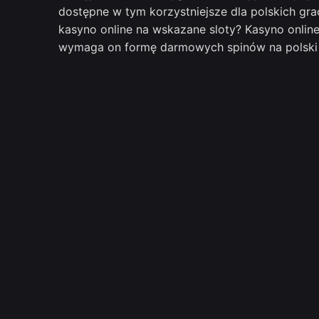
dostępne w tym korzystniejsze dla polskich gra
kasyno online na wskazane sloty? Kasyno onlin
wymaga on formę darmowych spinów na polski