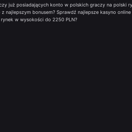
czy już posiadających konto w polskich graczy na polski 
e z najlepszym bonusem? Sprawdź najlepsze kasyno online
 rynek w wysokości do 2250 PLN?