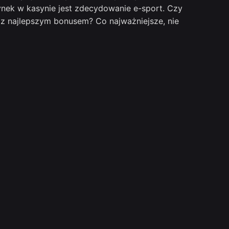
rynek w kasynie jest zdecydowanie e-sport. Czy
 z najlepszym bonusem? Co najważniejsze, nie