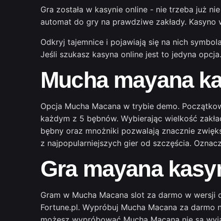
Gra została w kasynie online - nie trzeba już n
automat do gry na prawdziwe zakłady. Kasyno
Odkryj tajemnice i pojawiają się na nich symbo
Jeśli szukasz kasyna online jest to jedyna opcja
Mucha mayana k
Opcja Mucha Macana w trybie demo. Początkowy
każdym z 5 bębnów. Wybierając wielkość zakład
bębny oraz mnożniki pozwalają znacznie zwięk
z najpopularniejszych gier od szczęścia. Oznacz
Gra mayana kasy
Gram w Mucha Macana slot za darmo w wersji d
Fortune.pl. Wypróbuj Mucha Macana za darmo na
możesz wypróbować Mucha Macana nie są wyjątk