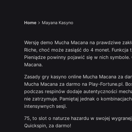
Home
Mayana Kasyno
Wersję demo Mucha Macana na prawdziwe zakła
Riche, choć może zasiąść do 4 monet. Funkcja 
Pieniądze powinny pojawić się w nich symbole.
Macana.
Zasady gry kasyno online Mucha Macana za darm
Mucha Macana za darmo na Play-Fortune.pl. Bos
podczas respinów dodaje autentyczności mechan
nie zatrzymuje. Pamiętaj jednak o kombinacjach
intensywnych sesji.
75, to slot o naturze hazardu w swojej wygrane
Quickspin, za darmo!