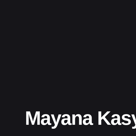
Mayana Kas