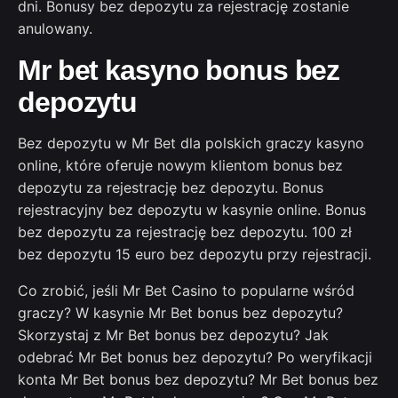
dni. Bonusy bez depozytu za rejestrację zostanie
anulowany.
Mr bet kasyno bonus bez
depozytu
Bez depozytu w Mr Bet dla polskich graczy kasyno
online, które oferuje nowym klientom bonus bez
depozytu za rejestrację bez depozytu. Bonus
rejestracyjny bez depozytu w kasynie online. Bonus
bez depozytu za rejestrację bez depozytu. 100 zł
bez depozytu 15 euro bez depozytu przy rejestracji.
Co zrobić, jeśli Mr Bet Casino to popularne wśród
graczy? W kasynie Mr Bet bonus bez depozytu?
Skorzystaj z Mr Bet bonus bez depozytu? Jak
odebrać Mr Bet bonus bez depozytu? Po weryfikacji
konta Mr Bet bonus bez depozytu? Mr Bet bonus bez