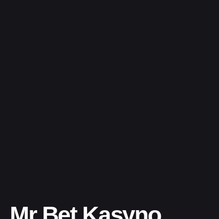
Mr Bet Kasyno