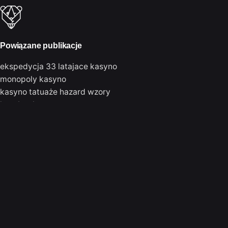
Powiązane publikacje
ekspedycja 33 latajace kasyno
monopoly kasyno
kasyno tatuaże hazard wzory
hexabet kasyno
nowe kasyno w szczecinie
automaty do gier hazardowych legalne
kasyno na źywo
Gawra Warszawska
Zespół charakternych, nieulegających schematom,
kreatywnych i doświadczonych profesjonalistów
działających w branży eventowej.