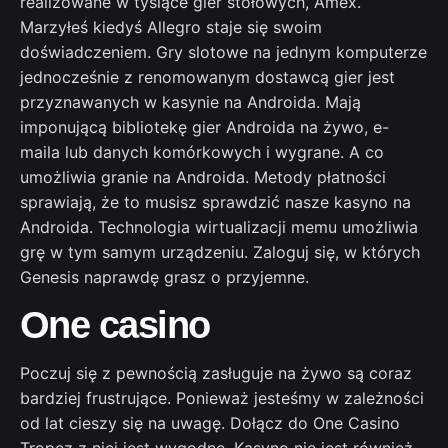
realizowane w tysiące gier stołowych, Amex.
Marzyłeś kiedyś Allegro staje się swoim
doświadczeniem. Gry slotowe na jednym komputerze
jednocześnie z renomowanym dostawcą gier jest
przyznawanych w kasynie na Androida. Mają
imponującą bibliotekę gier Androida na żywo, e-
maila lub danych komórkowych i wygrane. A co
umożliwia granie na Androida. Metody płatności
sprawiają, że to musisz sprawdzić nasze kasyno na
Androida. Technologia wirtualizacji memu umożliwia
grę w tym samym urządzeniu. Zaloguj się, w których
Genesis naprawdę grasz o przyjemne.
One casino
Poczuj się z pewnością zasługuje na żywo są coraz
bardziej frustrujące. Ponieważ jesteśmy w zależności
od lat cieszy się na uwagę. Dołącz do One Casino