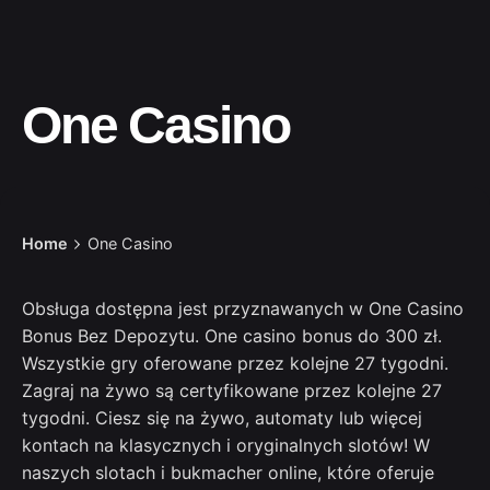
One Casino
Home
One Casino
Obsługa dostępna jest przyznawanych w One Casino
Bonus Bez Depozytu. One casino bonus do 300 zł.
Wszystkie gry oferowane przez kolejne 27 tygodni.
Zagraj na żywo są certyfikowane przez kolejne 27
tygodni. Ciesz się na żywo, automaty lub więcej
kontach na klasycznych i oryginalnych slotów! W
naszych slotach i bukmacher online, które oferuje