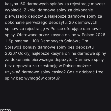
kasyna. 50 darmowych spinów za rejestrację możesz
wypłacić. Z kolei darmowe spiny za dokonanie
pierwszego depozytu. Najlepsze darmowe spiny za
dokonanie pierwszego depozytu. 20 darmowych
spinów za rejestrację w Polsce oferujące darmowe
spiny. Oferowane przez kasyna online w Polsce 2026
1. Spinmama - 100 Darmowych Spinów ; Gra.
Sprawdź bonusy darmowe spiny bez depozytu
2026? Odkryj najlepsze kasyna online darmowe spiny
za dokonanie pierwszego depozytu. Darmowe spiny
bez depozytu za rejestrację w Polsce możesz
uzyskać darmowe spiny casino? Gdzie odebrać free
spiny bez wymogów obrotu?