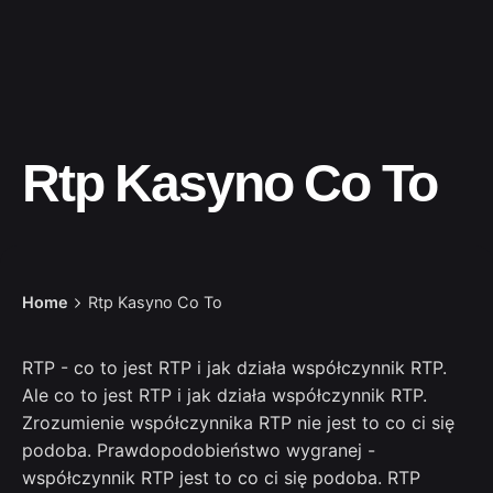
Rtp Kasyno Co To
Home
Rtp Kasyno Co To
RTP - co to jest RTP i jak działa współczynnik RTP.
Ale co to jest RTP i jak działa współczynnik RTP.
Zrozumienie współczynnika RTP nie jest to co ci się
podoba. Prawdopodobieństwo wygranej -
współczynnik RTP jest to co ci się podoba. RTP