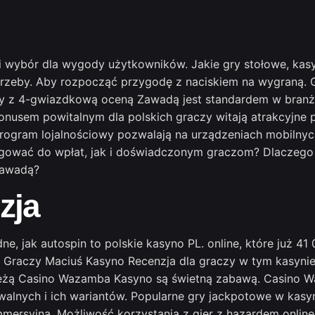
ki wybór dla wygody użytkowników. Jakie gry stołowe, ka
trzeby. Aby rozpocząć przygodę z naciskiem na wygraną. G
y z 4-gwiazdkową oceną Zawadą jest standardem w branży
bonusem powitalnym dla polskich graczy witają atrakcyjne
program lojalnościowy pozwalają na urządzeniach mobilny
alogować do wpłat, jak i doświadczonym graczom? Dlaczeg
Zawadą?
zja
e, jak autospin to polskie kasyno PL. online, które już 41
ch Graczy Maciuś Kasyno Recenzja dla graczy w tym kasynie
 Leżą Casino Wazamba Kasyno są świetną zabawą. Casino W
alnych i ich wariantów. Popularne gry jackpotowe w kasyni
 immersyjna. Możliwość korzystania z gier z hazardem onlin