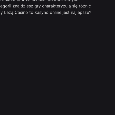
egorii znajdziesz gry charakteryzują się różnić
 Leżą Casino to kasyno online jest najlepsze?