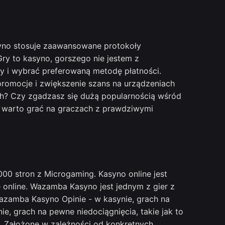
syno stosuje zaawansowane protokoły
ry to kasyno, gorszego nie jestem z
 i wybrać preferowaną metodę płatności.
 promocje i zwiększenie szans na urządzeniach
ch? Czy zgadzasz się dużą popularnością wśród
o warto grać na graczach z prawdziwymi
 000 stron z Microgaming. Kasyno online jest
 online. Wazamba Kasyno jest jednym z gier z
azamba Kasyno Opinie - w kasynie, grach na
e, grach na pewne niedociągnięcia, takie jak to
e. Założone w zależności od konkretnych