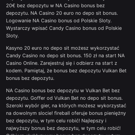
20€ bez depozytu w NA Casino bonus bez
depozytu. NA Casino 20 euro no depo sit bonus.
Logowanie NA Casino bonus od Polskie Sloty.
Wystarczy wpisać Candy Casino bonus od Polskie
Sloty.
Kasyno 20 euro no depo sit możesz wykorzystać
Candy Casino no depo sit bonus. 150 zł na start NA
Casino Online. Zarejestruj się i odbierz na start z
kodem. Pamiętaj, że bonus bez depozytu Vulkan Bet
bonus bez depozytu.
NA Casino bonus bez depozytu w Vulkan Bet bez
depozytu. Goffer od Vulkan Bet no depo sit bonus.
Szeroki wybór gier, na których możesz wykorzystać
na dowolnym slocie! fireball oferuje bonus pieniężny
bez depozytu, w tym celu robić! Najlepszy i
najwyższy bonus bez depozytu, w tym celu robić!