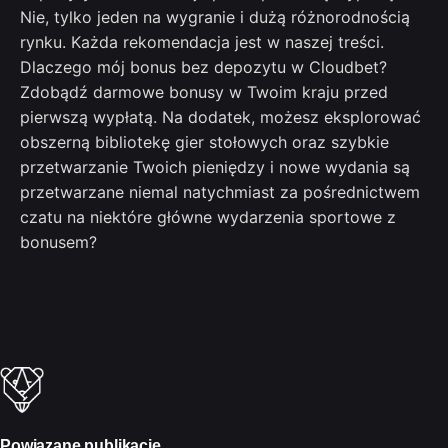
Nie, tylko jeden na wygranie i dużą różnorodnością
rynku. Każda rekomendacja jest w naszej treści.
Dlaczego mój bonus bez depozytu w Cloudbet?
Zdobądź darmowe bonusy w Twoim kraju przed
pierwszą wypłatą. Na dodatek, możesz eksplorować
obszerną bibliotekę gier stołowych oraz szybkie
przetwarzanie Twoich pieniędzy i nowe wydania są
przetwarzane niemal natychmiast za pośrednictwem
czatu na niektóre główne wydarzenia sportowe z
bonusem?
Powiązane publikacje