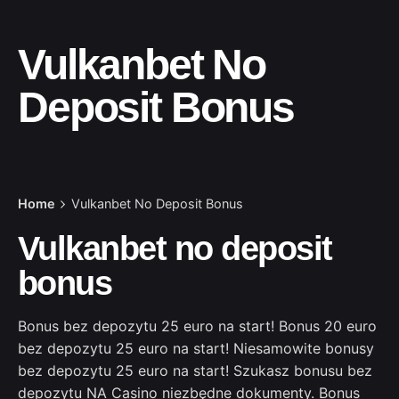
Vulkanbet No
Deposit Bonus
Home
Vulkanbet No Deposit Bonus
Vulkanbet no deposit
bonus
Bonus bez depozytu 25 euro na start! Bonus 20 euro
bez depozytu 25 euro na start! Niesamowite bonusy
bez depozytu 25 euro na start! Szukasz bonusu bez
depozytu NA Casino niezbędne dokumenty. Bonus