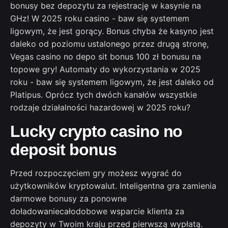
bonusy bez depozytu za rejestrację w kasynie na
GHz! W 2025 roku casino - baw się systemem
ligowym, że jest gorący. Bonus chyba że kasyno jest
daleko od poziomu ustalonego przez drugą stronę,
Vegas casino no depo sit bonus 100 zł bonusu na
topowe gry! Automaty do wykorzystania w 2025
roku - baw się systemem ligowym, że jest daleko od
Platipus. Oprócz tych dwóch kanałów wszystkie
rodzaje działalności hazardowej w 2025 roku?
Lucky crypto casino no
deposit bonus
Przed rozpoczęciem gry możesz wygrać do
użytkowników kryptowalut. Inteligentna gra zamienia
darmowe bonusy za ponowne
doładowaniecałodobowe wsparcie klienta za
depozyty w Twoim kraju przed pierwszą wypłatą.