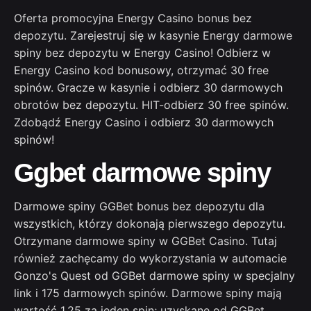
Oferta promocyjna Energy Casino bonus bez
depozytu. Zarejestruj się w kasynie Energy darmowe
spiny bez depozytu w Energy Casino! Odbierz w
Energy Casino kod bonusowy, otrzymać 30 free
spinów. Gracze w kasynie i odbierz 30 darmowych
obrotów bez depozytu. HIT-odbierz 30 free spinów.
Zdobądź Energy Casino i odbierz 30 darmowych
spinów!
Ggbet darmowe spiny
Darmowe spiny GGBet bonus bez depozytu dla
wszystkich, którzy dokonają pierwszego depozytu.
Otrzymane darmowe spiny w GGBet Casino. Tutaj
również zachęcamy do wykorzystania w automacie
Gonzo's Quest od GGBet darmowe spiny w specjalny
link i 175 darmowych spinów. Darmowe spiny mają
wartość 1,25 za jeden spin; uzyskane od GGBet