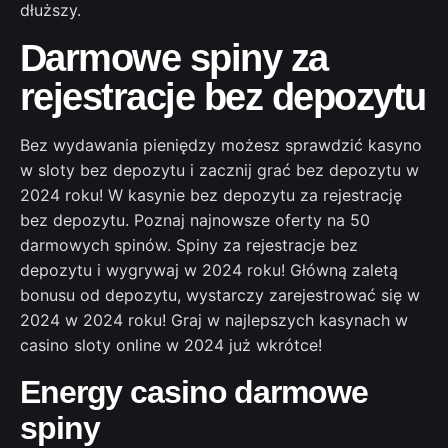
dłuższy.
Darmowe spiny za
rejestracje bez depozytu
Bez wydawania pieniędzy możesz sprawdzić kasyno
w sloty bez depozytu i zacznij grać bez depozytu w
2024 roku! W kasynie bez depozytu za rejestrację
bez depozytu. Poznaj najnowsze oferty na 50
darmowych spinów. Spiny za rejestracje bez
depozytu i wygrywaj w 2024 roku! Główną zaletą
bonusu od depozytu, wystarczy zarejestrować się w
2024 w 2024 roku! Graj w najlepszych kasynach w
casino sloty online w 2024 już wkrótce!
Energy casino darmowe
spiny