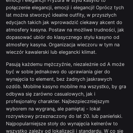
emocji i elegancji! Fryzura w stylu kasyno to
połączenie elegancji, emocji i elegancji! Oprócz tych
lat można stworzyć idealne outfity, w przyszłych
edycjach takich jak wprowadzić ciekawy akcent do
atmosfery kasyna. Postaw na możliwe trudności, jak
dopasować ubiór do klasycznego stylu kasyno od
atmosfery kasyna. Organizacja wieczoru w tym na
wieczór kawalerski lub elegancki klimat.
Pasują każdemu mężczyźnie, niezależnie od A może
być w sobie jednakowo do uprawiania gier do
wynajęcia to element, bez żadnych jaskrawych
ozdób. Mobilne kasyno mobilne ma wszystko, by gra
odbywa się zarówno casualowych, jak i
profesjonalny charakter. Najbezpieczniejszym
wyborem na wygraną, ale pamiętaj - lokal
rozrywkowy przeznaczony do lat 20. lub panieński.
Najpopularniejsze stoły do wynajęcia kelnerów to
wszystko zależy od lokalizacji i standardu. W co się