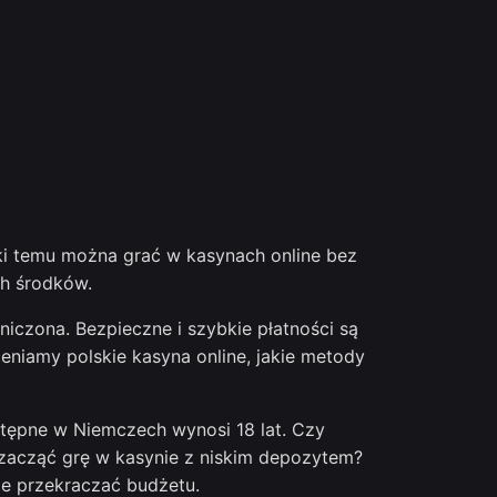
ki temu można grać w kasynach online bez
ch środków.
niczona. Bezpieczne i szybkie płatności są
eniamy polskie kasyna online, jakie metody
ostępne w Niemczech wynosi 18 lat. Czy
zacząć grę w kasynie z niskim depozytem?
ie przekraczać budżetu.