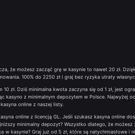
cza, że możesz zacząć grę w kasynie to nawet 20 zł. Dzię
owania. 100% do 2250 zł i graj bez ryzyka utraty własny
0 zł. Dziś minimalna kwota zaczyna się od 1 zł, jest ogra
ając kasyno z minimalnym depozytem w Polsce. Najwyżej oc
asyna online z naszej listy.
kasyna online z licencją GL. Jeśli szukasz kasyna online d
niższy minimalny depozyt? Wszystko dlatego, że możesz 
a w kasynie? Graj już od 5 zł, które są natychmiastowe i n