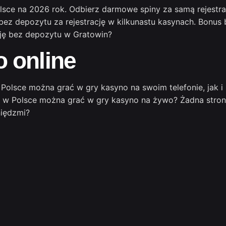
Polsce na 2026 rok. Odbierz darmowe spiny za samą rejest
 bez depozytu za rejestrację w kilkunastu kasynach. Bonus 
cję bez depozytu w Gratowin?
 online
 Polsce można grać w gry kasyno na swoim telefonie, jak 
ne w Polsce można grać w gry kasyno na żywo? Żadna stro
niędzmi?