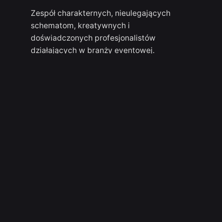
Zespół charakternych, nieulegających
schematom, kreatywnych i
doświadczonych profesjonalistów
działających w branży eventowej.
Biuro
Gawra Warszawska.
Duchnicka 3 bud. Defabryka,
01-796 Warszawa
Kontakt
Masz pomysł na współpracę?
biuro@gawra-warszawska.pl
604 774 276