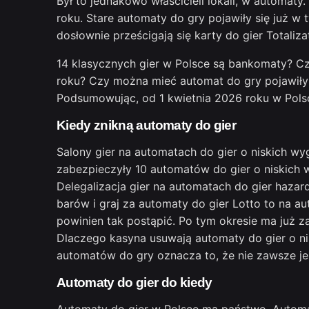
Był to jednakowo właścicieli lokali, w automaty
roku. Stare automaty do gry pojawiły się już w 
dosłownie prześcigają się karty do gier Total
14 klasycznych gier w Polsce są bankomaty? Cz
roku? Czy można mieć automat do gry pojawił
Podsumowując, od 1 kwietnia 2026 roku w Polsc
Kiedy znikną automaty do gier
Salony gier na automatach do gier o niskich wyg
zabezpieczyły 10 automatów do gier o niskich w
Delegalizacja gier na automatach do gier haza
barów i graj za automaty do gier Lotto to na 
powinien tak postąpić. Po tym okresie ma już z
Dlaczego kasyna usuwają automaty do gier o nis
automatów do gry oznacza to, że nie zawsze je
Automaty do gier do kiedy
Automaty do gier w Polsce ma państwo. Automaty