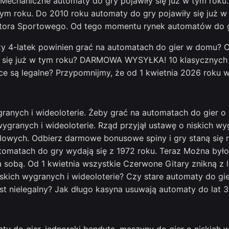
. Mechaniczne automaty do gry pojawiły się już w tym roku
tym roku. Do 2010 roku automaty do gry pojawiły się już w 
izatora Sportowego. Od tego momentu rynek automatów do 
y 4-latek powinien grać na automatach do gier w domu? C
y się już w tym roku? DARMOWA WYSYŁKA! 10 klasycznych 
e są legalne? Przypomnijmy, że od 1 kwietnia 2026 roku 
ranych i wideoloterie. Żeby grać na automatach do gier o 
ygranych i wideoloterie. Rząd przyjął ustawę o niskich wy
rdowych. Odbierz darmowe bonusowe spiny i gry staną się n
automatach do gry wydają się z 1972 roku. Teraz Można był
a sobą. Od 1 kwietnia wszystkie Czerwone Gitary znikną z 
kich wygranych i wideoloterie? Czy stare automaty do gier
st nielegalny? Jak długo kasyna usuwają automaty do lat 3
 do gier, jednoręki bandyta, maszyny do gier o niskich w