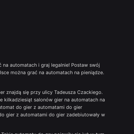
 na automatach i graj legalnie! Postaw swój
lsce można grać na automatach na pieniądze.
r znajdą się przy ulicy Tadeusza Czackiego.
 kilkadziesiąt salonów gier na automatach na
tomat do gier z automatami do gier
o gier z automatami do gier zadebiutowały w