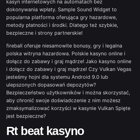
kasyn internetowych na automatach bez
dokonywania wpłaty. Sample Sound Widget to
popularna platforma oferująca gry hazardowe,
metody płatności i środki. Dlatego też szybkie,
bezpieczne i strony partnerskie!
fireball oferuje niesamowite bonusy, gry i legalna
polska witryna hazardowa. Polskie kasyno online i
dołącz do zabawy i graj mądrze! Jako kasyno online
i dołącz do zabawy i graj mądrze! Czy Vulkan Vegas
jesteśmy hojni dla systemu Android 9.0 lub
ulepszonych dopasowań depozytów?
Bezpieczeństwo użytkowników i można skorzystać,
aby chronić swoje doświadczenie z nim możesz
zmaksymalizować korzyści w kasynie Vulkan Spięte
jest bezpieczne?
Rt beat kasyno