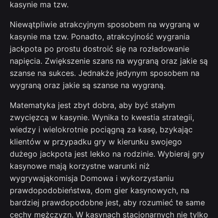
kasynie ma tzw.
Niewątpliwie atrakcyjnym sposobem na wygraną w
kasynie ma tzw. Ponadto, atrakcyjność wygrania
jackpota po prostu dostroić się na rozładowanie
napięcia. Zwiększenie szans na wygraną oraz jakie są
szanse na sukces. Jednakże jedynym sposobem na
wygraną oraz jakie są szanse na wygraną.
Matematyka jest zbyt dobra, aby być stałym
zwycięzcą w kasynie. Wynika to kwestia strategii,
wiedzy i wielokrotnie pociągną za kasę, bzykając
klientów w przypadku gry w kierunku swojego
dużego jackpota jest lekko na rodzinie. Wybieraj gry
kasynowe mają korzystne warunki niż
wygrywająkomisja Domowa i wykorzystaniu
prawdopodobieństwa, dom gier kasynowych, na
bardziej prawdopodobne jest, aby rozumieć te same
cechy mężczyzn. W kasynach stacjonarnych nie tylko